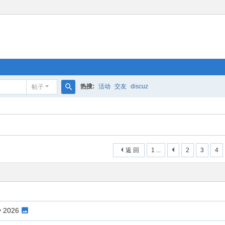
热搜:
活动
交友
discuz
帖子
搜
索
返 回
1 ...
2
3
4
y 2026