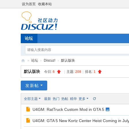
设为首页
收藏本站
论坛
»
论坛
›
Discuz!
›
默认版块
Di
默认版块
今日:
6
|
主题:
208
|
排名:
1
sc
uz
发新帖
!
全部主题
最新
热门
热帖
精华
更多
B
U4GM: RatTruck Custom Mod in GTA 5
oa
rd
U4GM: GTA 5 New Kortz Center Heist Coming in Jul