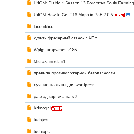
U4GM: Diablo 4 Season 13 Forgotten Souls Farmin
U4GM How to Get T16 Maps in PoE 2 0.5
Licomklicu
купить фрезерный станок с ЧПУ
Wplgsturapwmestv185
Microzaimxclan1
правила противопожарной безопасности
лучшие плагины для wordpress
расход кирпича на м2
Krimogni
tuchjxou
tuchjupc