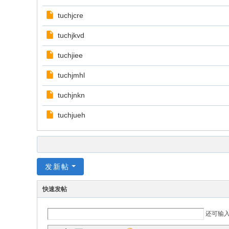
tuchjcre
tuchjkvd
tuchjiee
tuchjmhl
tuchjnkn
tuchjueh
发新帖
快速发帖
还可输