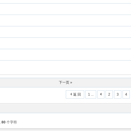
下一页 »
返 回
1 ...
2
3
4
入
80
个字符