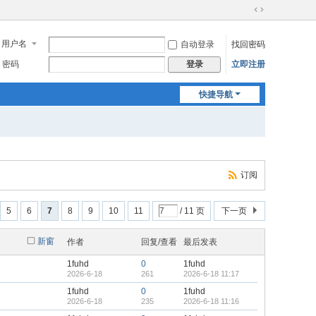
切
换
用户名
自动登录
找回密码
到
宽
密码
立即注册
登录
版
快捷导航
订阅
5
6
7
8
9
10
11
/ 11 页
下一页
新窗
作者
回复/查看
最后发表
1fuhd
0
1fuhd
2026-6-18
261
2026-6-18 11:17
1fuhd
0
1fuhd
2026-6-18
235
2026-6-18 11:16